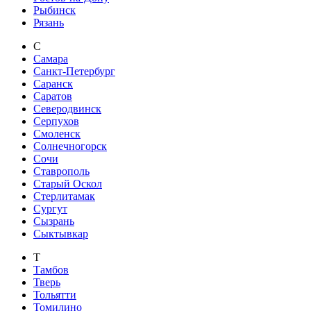
Рыбинск
Рязань
С
Самара
Санкт-Петербург
Саранск
Саратов
Северодвинск
Серпухов
Смоленск
Солнечногорск
Сочи
Ставрополь
Старый Оскол
Стерлитамак
Сургут
Сызрань
Сыктывкар
Т
Тамбов
Тверь
Тольятти
Томилино