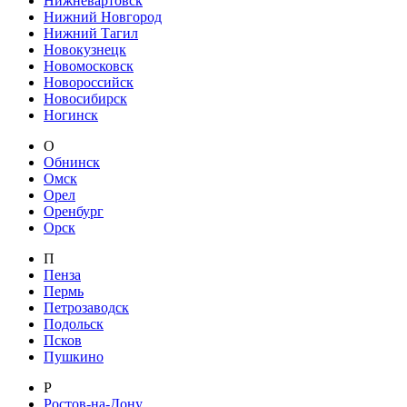
Нижневартовск
Нижний Новгород
Нижний Тагил
Новокузнецк
Новомосковск
Новороссийск
Новосибирск
Ногинск
О
Обнинск
Омск
Орел
Оренбург
Орск
П
Пенза
Пермь
Петрозаводск
Подольск
Псков
Пушкино
Р
Ростов-на-Дону