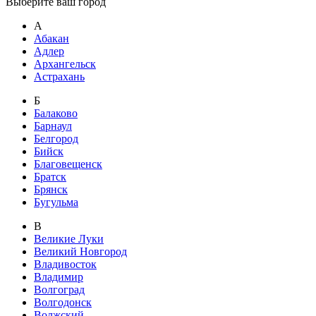
Выберите ваш город
А
Абакан
Адлер
Архангельск
Астрахань
Б
Балаково
Барнаул
Белгород
Бийск
Благовещенск
Братск
Брянск
Бугульма
В
Великие Луки
Великий Новгород
Владивосток
Владимир
Волгоград
Волгодонск
Волжский