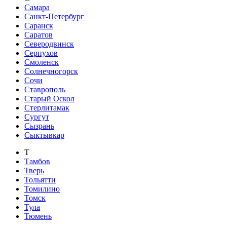
Самара
Санкт-Петербург
Саранск
Саратов
Северодвинск
Серпухов
Смоленск
Солнечногорск
Сочи
Ставрополь
Старый Оскол
Стерлитамак
Сургут
Сызрань
Сыктывкар
Т
Тамбов
Тверь
Тольятти
Томилино
Томск
Тула
Тюмень