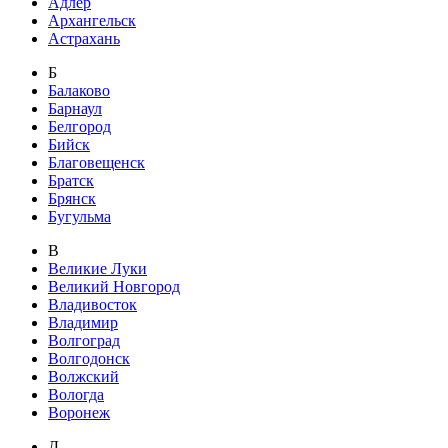
Адлер
Архангельск
Астрахань
Б
Балаково
Барнаул
Белгород
Бийск
Благовещенск
Братск
Брянск
Бугульма
В
Великие Луки
Великий Новгород
Владивосток
Владимир
Волгоград
Волгодонск
Волжский
Вологда
Воронеж
Д