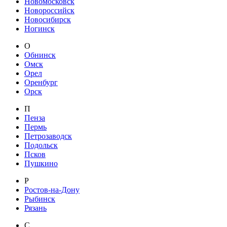
Новомосковск
Новороссийск
Новосибирск
Ногинск
О
Обнинск
Омск
Орел
Оренбург
Орск
П
Пенза
Пермь
Петрозаводск
Подольск
Псков
Пушкино
Р
Ростов-на-Дону
Рыбинск
Рязань
С