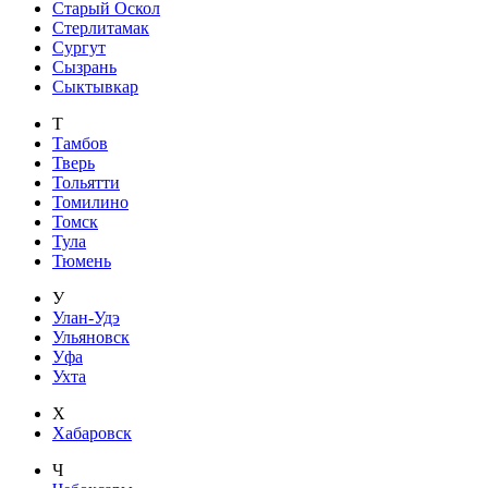
Старый Оскол
Стерлитамак
Сургут
Сызрань
Сыктывкар
Т
Тамбов
Тверь
Тольятти
Томилино
Томск
Тула
Тюмень
У
Улан-Удэ
Ульяновск
Уфа
Ухта
Х
Хабаровск
Ч