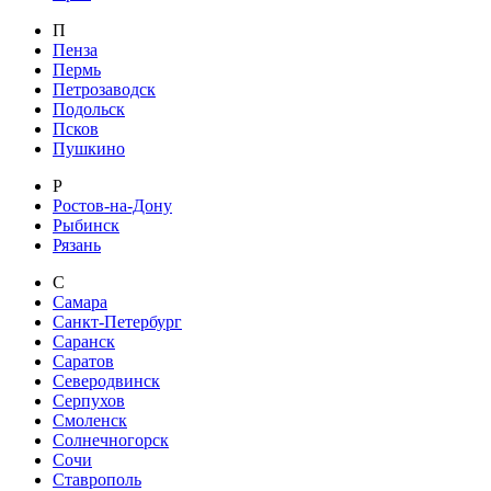
П
Пенза
Пермь
Петрозаводск
Подольск
Псков
Пушкино
Р
Ростов-на-Дону
Рыбинск
Рязань
С
Самара
Санкт-Петербург
Саранск
Саратов
Северодвинск
Серпухов
Смоленск
Солнечногорск
Сочи
Ставрополь