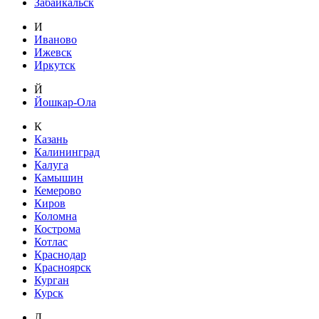
Забайкальск
И
Иваново
Ижевск
Иркутск
Й
Йошкар-Ола
К
Казань
Калининград
Калуга
Камышин
Кемерово
Киров
Коломна
Кострома
Котлас
Краснодар
Красноярск
Курган
Курск
Л