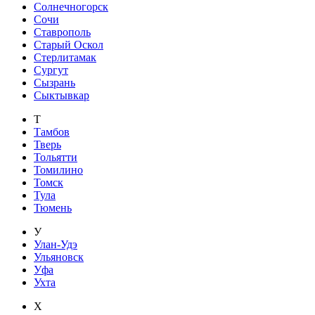
Солнечногорск
Сочи
Ставрополь
Старый Оскол
Стерлитамак
Сургут
Сызрань
Сыктывкар
Т
Тамбов
Тверь
Тольятти
Томилино
Томск
Тула
Тюмень
У
Улан-Удэ
Ульяновск
Уфа
Ухта
Х