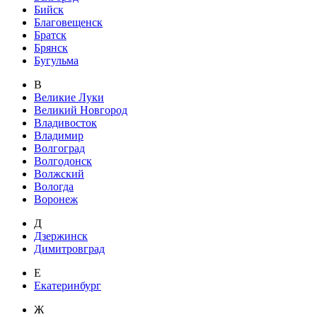
Бийск
Благовещенск
Братск
Брянск
Бугульма
В
Великие Луки
Великий Новгород
Владивосток
Владимир
Волгоград
Волгодонск
Волжский
Вологда
Воронеж
Д
Дзержинск
Димитровград
Е
Екатеринбург
Ж