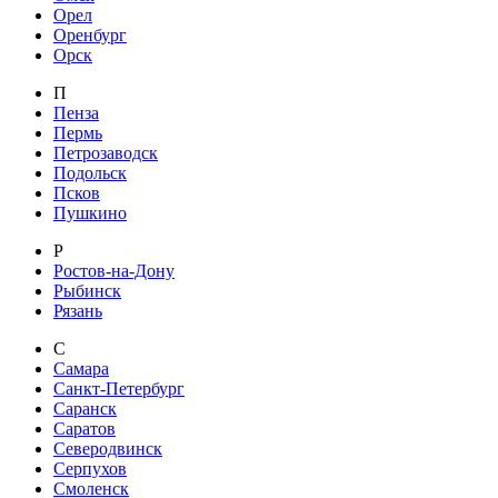
Орел
Оренбург
Орск
П
Пенза
Пермь
Петрозаводск
Подольск
Псков
Пушкино
Р
Ростов-на-Дону
Рыбинск
Рязань
С
Самара
Санкт-Петербург
Саранск
Саратов
Северодвинск
Серпухов
Смоленск