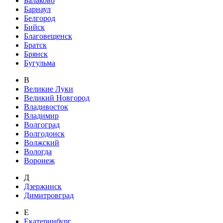
Балаково
Барнаул
Белгород
Бийск
Благовещенск
Братск
Брянск
Бугульма
В
Великие Луки
Великий Новгород
Владивосток
Владимир
Волгоград
Волгодонск
Волжский
Вологда
Воронеж
Д
Дзержинск
Димитровград
Е
Екатеринбург