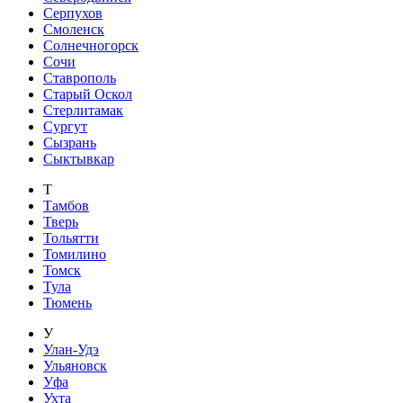
Серпухов
Смоленск
Солнечногорск
Сочи
Ставрополь
Старый Оскол
Стерлитамак
Сургут
Сызрань
Сыктывкар
Т
Тамбов
Тверь
Тольятти
Томилино
Томск
Тула
Тюмень
У
Улан-Удэ
Ульяновск
Уфа
Ухта