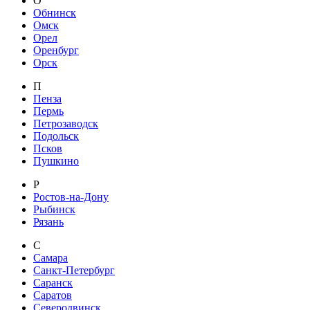
О
Обнинск
Омск
Орел
Оренбург
Орск
П
Пенза
Пермь
Петрозаводск
Подольск
Псков
Пушкино
Р
Ростов-на-Дону
Рыбинск
Рязань
С
Самара
Санкт-Петербург
Саранск
Саратов
Северодвинск