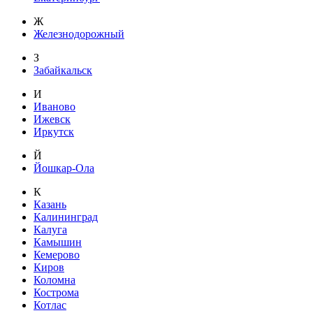
Ж
Железнодорожный
З
Забайкальск
И
Иваново
Ижевск
Иркутск
Й
Йошкар-Ола
К
Казань
Калининград
Калуга
Камышин
Кемерово
Киров
Коломна
Кострома
Котлас