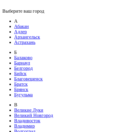
Выберите ваш город
А
Абакан
Адлер
Архангельск
Астрахань
Б
Балаково
Барнаул
Белгород
Бийск
Благовещенск
Братск
Брянск
Бугульма
В
Великие Луки
Великий Новгород
Владивосток
Владимир
Волгоград