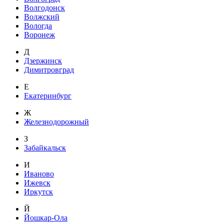
Волгодонск
Волжский
Вологда
Воронеж
Д
Дзержинск
Димитровград
Е
Екатеринбург
Ж
Железнодорожный
З
Забайкальск
И
Иваново
Ижевск
Иркутск
Й
Йошкар-Ола