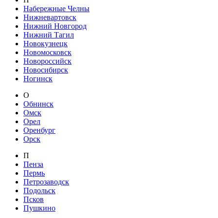
Набережные Челны
Нижневартовск
Нижний Новгород
Нижний Тагил
Новокузнецк
Новомосковск
Новороссийск
Новосибирск
Ногинск
О
Обнинск
Омск
Орел
Оренбург
Орск
П
Пенза
Пермь
Петрозаводск
Подольск
Псков
Пушкино