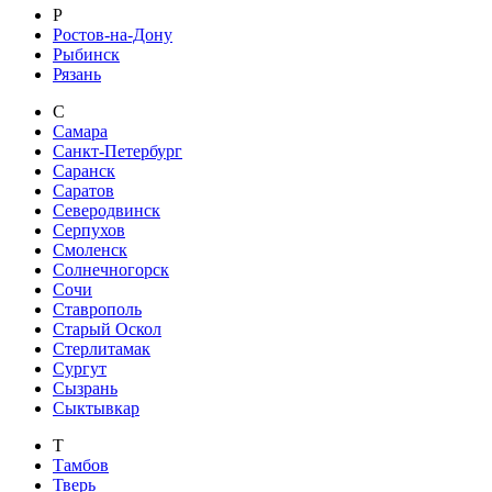
Р
Ростов-на-Дону
Рыбинск
Рязань
С
Самара
Санкт-Петербург
Саранск
Саратов
Северодвинск
Серпухов
Смоленск
Солнечногорск
Сочи
Ставрополь
Старый Оскол
Стерлитамак
Сургут
Сызрань
Сыктывкар
Т
Тамбов
Тверь