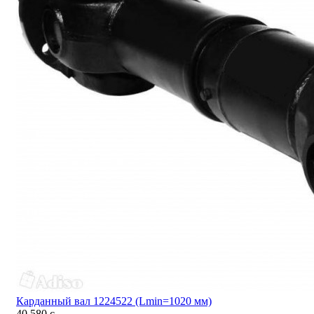
Карданный вал 1224522 (Lmin=1020 мм)
40 580
c