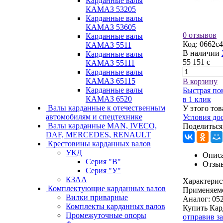
Карданные валы
КАМАЗ 53205
Карданные валы
КАМАЗ 53605
0 отзывов
Карданные валы
Код:
0662c4
КАМАЗ 5511
В наличии
Карданные валы
55 151
c
КАМАЗ 55111
Карданные валы
КАМАЗ 65115
В корзину
Карданные валы
Быстрая по
КАМАЗ 6520
в 1 клик
Валы карданные к отечественным
У этого тов
автомобилям и спецтехнике
Условия до
Валы карданные MAN, IVECO,
Поделиться
DAF, MERCEDES, RENAULT
Крестовины карданных валов
УКД
Описа
Серия "В"
Отзы
Серия "У"
КЗАА
Характерис
Комплектующие карданных валов
Применяем
Вилки приварные
Аналог:
05
Комплекты карданных валов
Купить Кар
Промежуточные опоры
отправив з