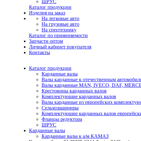
ШРУС
Каталог продукции
Изделия на заказ
На легковые авто
На грузовые авто
На спецтехнику
Каталог по применяемости
Запчасти оптом
Личный кабинет покупателя
Контакты
Каталог продукции
Карданные валы
Валы карданные к отечественным автомобил
Валы карданные MAN, IVECO, DAF, MER
Крестовины карданных валов
Комплектующие карданных валов
Валы карданные из европейских комплекту
Сельхозшарниры
Комплектующие карданных валов европейск
Фланцы редуктора
ШРУС
Карданные валы
Карданные валы к а/м КАМАЗ