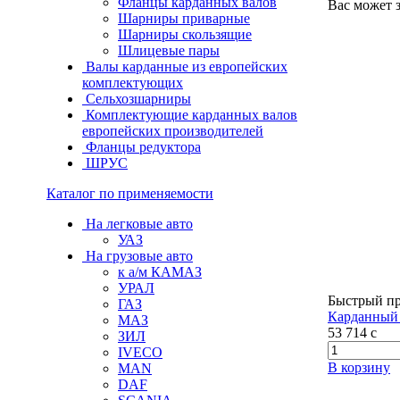
Фланцы карданных валов
Вас может 
Шарниры приварные
Шарниры скользящие
Шлицевые пары
Валы карданные из европейских
комплектующих
Сельхозшарниры
Комплектующие карданных валов
европейских производителей
Фланцы редуктора
ШРУС
Каталог по применяемости
На легковые авто
УАЗ
На грузовые авто
к а/м КАМАЗ
УРАЛ
Быстрый п
ГАЗ
Карданный 
МАЗ
53 714
c
ЗИЛ
IVECO
В корзину
MAN
DAF