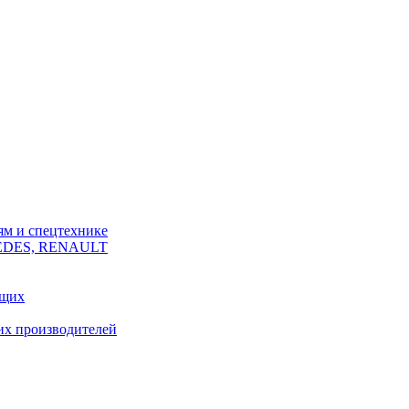
ям и спецтехнике
CEDES, RENAULT
ющих
их производителей