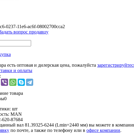
c6-0237-11e6-ac6f-08002700cca2
Задать вопрос продавцу
купка
ара есть оптовая и дилерская цена, пожалуйста
зарегистрируйтес
ставки и оплаты
:
ние товара
вы
0
тики:
шт
ость:
MAN
2-620-87684
данный вал 81.39325-6244 (Lmin=2440 мм) вы можете в компан
аявку
по почте, а также по телефону или в
офисе компании
.