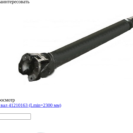
заинтересовать
росмотр
вал 41210163 (Lmin=2300 мм)