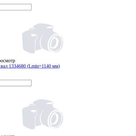
росмотр
вал 1334680 (Lmin=1140 мм)