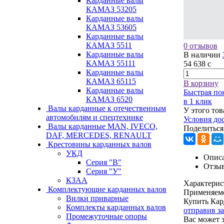
Карданные валы
КАМАЗ 53205
Карданные валы
КАМАЗ 53605
Карданные валы
КАМАЗ 5511
0 отзывов
Карданные валы
В наличии
КАМАЗ 55111
54 638
c
Карданные валы
КАМАЗ 65115
В корзину
Карданные валы
Быстрая по
КАМАЗ 6520
в 1 клик
Валы карданные к отечественным
У этого тов
автомобилям и спецтехнике
Условия до
Валы карданные MAN, IVECO,
Поделиться
DAF, MERCEDES, RENAULT
Крестовины карданных валов
УКД
Описа
Серия "В"
Отзы
Серия "У"
КЗАА
Характерис
Комплектующие карданных валов
Применяем
Вилки приварные
Купить Кар
Комплекты карданных валов
отправив з
Промежуточные опоры
Вас может 