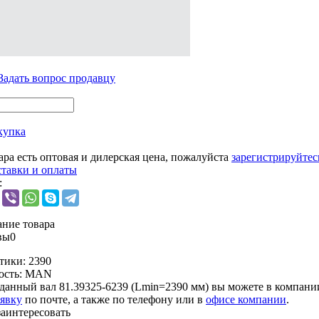
Задать вопрос продавцу
купка
ара есть оптовая и дилерская цена, пожалуйста
зарегистрируйтес
ставки и оплаты
:
ние товара
вы
0
тики:
2390
ость:
MAN
данный вал 81.39325-6239 (Lmin=2390 мм) вы можете в компан
аявку
по почте, а также по телефону или в
офисе компании
.
заинтересовать