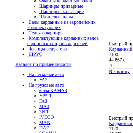
Фланцы карданных валов
Шарниры приварные
Шарниры скользящие
Шлицевые пары
Валы карданные из европейских
комплектующих
Сельхозшарниры
Комплектующие карданных валов
европейских производителей
Быстрый п
Фланцы редуктора
Карданный 
ШРУС
1100
44 867
c
Каталог по применяемости
В корзину
На легковые авто
УАЗ
На грузовые авто
к а/м КАМАЗ
УРАЛ
ГАЗ
МАЗ
ЗИЛ
IVECO
Быстрый п
MAN
Карданный 
DAF
1120