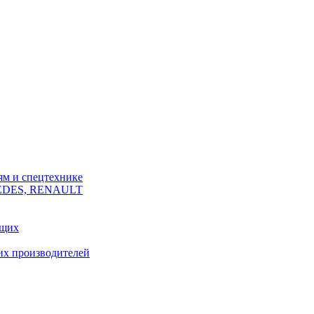
ям и спецтехнике
CEDES, RENAULT
ющих
их производителей