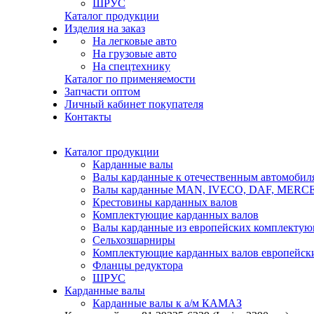
ШРУС
Каталог продукции
Изделия на заказ
На легковые авто
На грузовые авто
На спецтехнику
Каталог по применяемости
Запчасти оптом
Личный кабинет покупателя
Контакты
Каталог продукции
Карданные валы
Валы карданные к отечественным автомобил
Валы карданные MAN, IVECO, DAF, MER
Крестовины карданных валов
Комплектующие карданных валов
Валы карданные из европейских комплекту
Сельхозшарниры
Комплектующие карданных валов европейск
Фланцы редуктора
ШРУС
Карданные валы
Карданные валы к а/м КАМАЗ