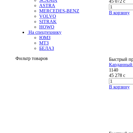
SCANIA
45 072
c
ASTRA
MERCEDES-BENZ
В корзину
VOLVO
SITRAK
HOWO
На спецтехнику
ЮМЗ
МТЗ
БЕЛАЗ
Фильтр товаров
Быстрый п
Карданный 
1140
45 278
c
В корзину