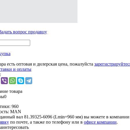
Задать вопрос продавцу
купка
ара есть оптовая и дилерская цена, пожалуйста
зарегистрируйтес
ставки и оплаты
:
ние товара
вы
0
тики:
960
ость:
MAN
данный вал 81.39325-6096 (Lmin=960 мм) вы можете в компани
аявку
по почте, а также по телефону или в
офисе компании
.
заинтересовать