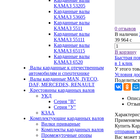
Карданные валы
КАМАЗ 53205
Карданные валы
КАМАЗ 53605
Карданные валы
КАМАЗ 5511
0 отзывов
Карданные валы
В наличии
КАМАЗ 55111
39 964
c
Карданные валы
КАМАЗ 65115
В корзину
Карданные валы
Быстрая по
КАМАЗ 6520
в 1 клик
Валы карданные к отечественным
У этого тов
автомобилям и спецтехнике
Условия до
Валы карданные MAN, IVECO,
Поделиться
DAF, MERCEDES, RENAULT
Крестовины карданных валов
УКД
Описа
Серия "В"
Отзы
Серия "У"
КЗАА
Характерис
Комплектующие карданных валов
Применяем
Вилки приварные
Купить Кар
Комплекты карданных валов
отправив з
Промежуточные опоры
Вас может 