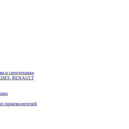
ям и спецтехнике
CEDES, RENAULT
ющих
их производителей