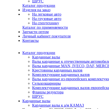
ШРУС
Каталог продукции
Изделия на заказ
На легковые авто
На грузовые авто
На спецтехнику
Каталог по применяемости
Запчасти оптом
Личный кабинет покупателя
Контакты
Каталог продукции
Карданные валы
Валы карданные к отечественным автомобил
Валы карданные MAN, IVECO, DAF, MER
Крестовины карданных валов
Комплектующие карданных валов
Валы карданные из европейских комплекту
Сельхозшарниры
Комплектующие карданных валов европейск
Фланцы редуктора
ШРУС
Карданные валы
Карданные валы к а/м КАМАЗ