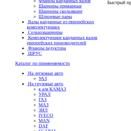
Фланцы карданных валов
Быстрый п
Шарниры приварные
Шарниры скользящие
Шлицевые пары
Валы карданные из европейских
комплектующих
Сельхозшарниры
Комплектующие карданных валов
европейских производителей
Фланцы редуктора
ШРУС
Каталог по применяемости
На легковые авто
УАЗ
На грузовые авто
к а/м КАМАЗ
УРАЛ
ГАЗ
МАЗ
ЗИЛ
IVECO
MAN
DAF