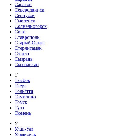
Саратов
Северодвинск
Серпухов
Смоленск
Солнечногорск
Сочи
Ставрополь
Старый Оскол
Стерлитамак
Сургут
Сызрань
Сыктывкар
Т
Тамбов
Тверь
Тольятти
Томилино
Томск
Тула
Тюмень
У
Улан-Удэ
Ульяновск