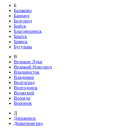
Б
Балаково
Барнаул
Белгород
Бийск
Благовещенск
Братск
Брянск
Бугульма
В
Великие Луки
Великий Новгород
Владивосток
Владимир
Волгоград
Волгодонск
Волжский
Вологда
Воронеж
Д
Дзержинск
Димитровград