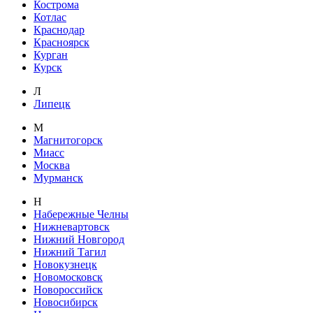
Кострома
Котлас
Краснодар
Красноярск
Курган
Курск
Л
Липецк
М
Магнитогорск
Миасс
Москва
Мурманск
Н
Набережные Челны
Нижневартовск
Нижний Новгород
Нижний Тагил
Новокузнецк
Новомосковск
Новороссийск
Новосибирск