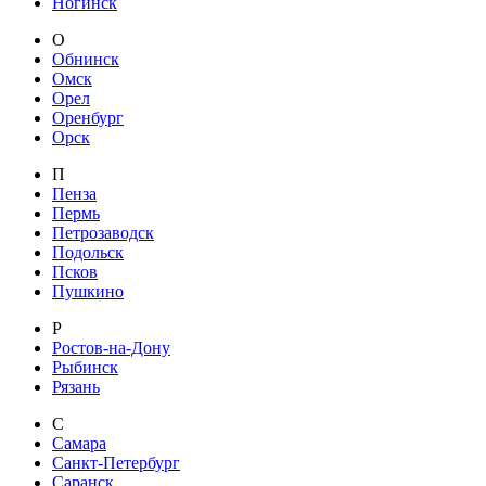
Ногинск
О
Обнинск
Омск
Орел
Оренбург
Орск
П
Пенза
Пермь
Петрозаводск
Подольск
Псков
Пушкино
Р
Ростов-на-Дону
Рыбинск
Рязань
С
Самара
Санкт-Петербург
Саранск