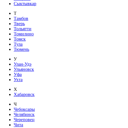
Сыктывкар
Т
Тамбов
Тверь
Тольятти
Томилино
Томск
Тула
Тюмень
У
Улан-Удэ
Ульяновск
Уфа
Ухта
Х
Хабаровск
Ч
Чебоксары
Челябинск
Череповец
Чита