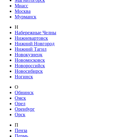
Магнитогорск
Миасс
Москва
Мурманск
Н
Набережные Челны
Нижневартовск
Нижний Новгород
Нижний Тагил
Новокузнецк
Новомосковск
Новороссийск
Новосибирск
Ногинск
О
Обнинск
Омск
Орел
Оренбург
Орск
П
Пенза
Пермь