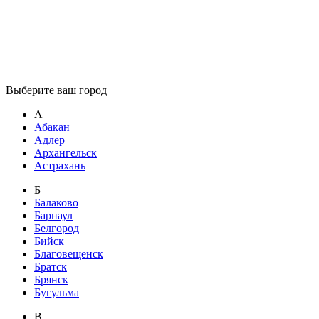
Выберите ваш город
А
Абакан
Адлер
Архангельск
Астрахань
Б
Балаково
Барнаул
Белгород
Бийск
Благовещенск
Братск
Брянск
Бугульма
В