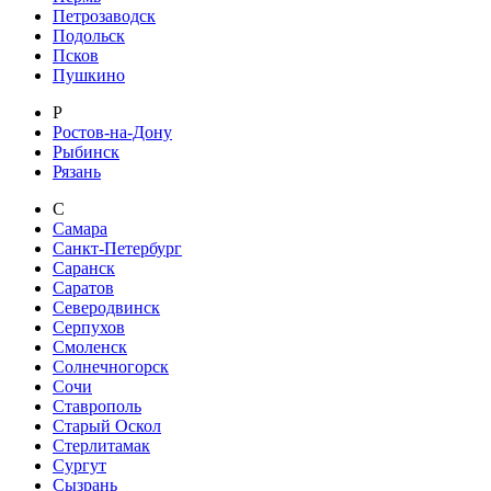
Петрозаводск
Подольск
Псков
Пушкино
Р
Ростов-на-Дону
Рыбинск
Рязань
С
Самара
Санкт-Петербург
Саранск
Саратов
Северодвинск
Серпухов
Смоленск
Солнечногорск
Сочи
Ставрополь
Старый Оскол
Стерлитамак
Сургут
Сызрань