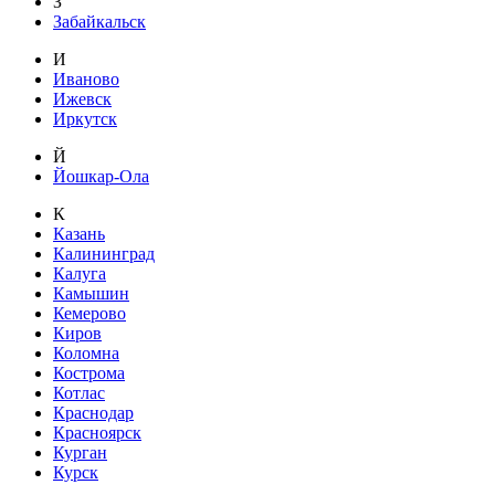
З
Забайкальск
И
Иваново
Ижевск
Иркутск
Й
Йошкар-Ола
К
Казань
Калининград
Калуга
Камышин
Кемерово
Киров
Коломна
Кострома
Котлас
Краснодар
Красноярск
Курган
Курск