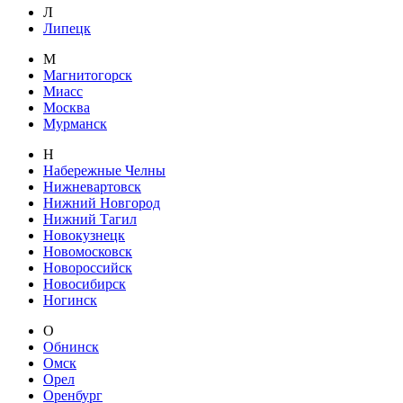
Л
Липецк
М
Магнитогорск
Миасс
Москва
Мурманск
Н
Набережные Челны
Нижневартовск
Нижний Новгород
Нижний Тагил
Новокузнецк
Новомосковск
Новороссийск
Новосибирск
Ногинск
О
Обнинск
Омск
Орел
Оренбург