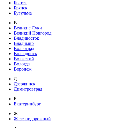
Братск
Брянск
Бугульма
В
Великие Луки
Великий Новгород
Владивосток
Владимир
Волгоград
Волгодонск
Волжский
Вологда
Воронеж
Д
Дзержинск
Димитровград
Е
Екатеринбург
Ж
Железнодорожный