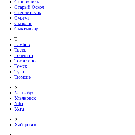
Ставрополь
Старый Оскол
Стерлитамак
Сургут
Сызрань
Сыктывкар
Т
Тамбов
Тверь
Тольятти
Томилино
Томск
Тула
Тюмень
У
Улан-Удэ
Ульяновск
Уфа
Ухта
Х
Хабаровск
Ч