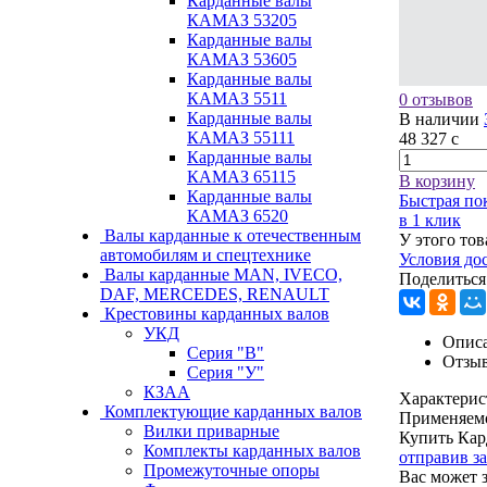
Карданные валы
КАМАЗ 53205
Карданные валы
КАМАЗ 53605
Карданные валы
КАМАЗ 5511
0 отзывов
Карданные валы
В наличии
КАМАЗ 55111
48 327
c
Карданные валы
КАМАЗ 65115
В корзину
Карданные валы
Быстрая по
КАМАЗ 6520
в 1 клик
Валы карданные к отечественным
У этого тов
автомобилям и спецтехнике
Условия до
Валы карданные MAN, IVECO,
Поделиться
DAF, MERCEDES, RENAULT
Крестовины карданных валов
УКД
Описа
Серия "В"
Отзы
Серия "У"
КЗАА
Характерис
Комплектующие карданных валов
Применяем
Вилки приварные
Купить Кар
Комплекты карданных валов
отправив з
Промежуточные опоры
Вас может 