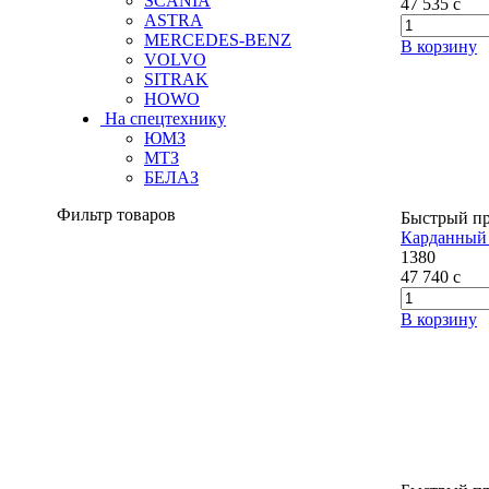
SCANIA
47 535
c
ASTRA
MERCEDES-BENZ
В корзину
VOLVO
SITRAK
HOWO
На спецтехнику
ЮМЗ
МТЗ
БЕЛАЗ
Фильтр товаров
Быстрый п
Карданный 
1380
47 740
c
В корзину