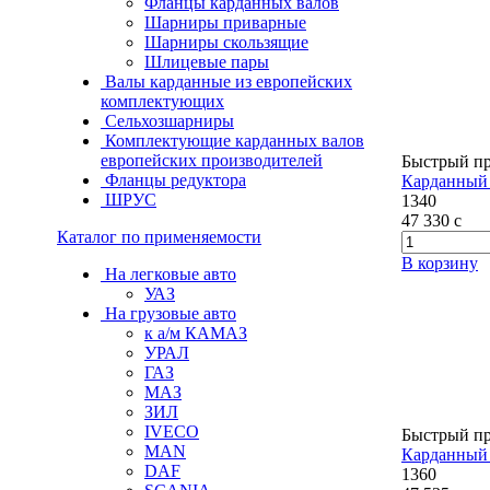
Фланцы карданных валов
Шарниры приварные
Шарниры скользящие
Шлицевые пары
Валы карданные из европейских
комплектующих
Сельхозшарниры
Комплектующие карданных валов
европейских производителей
Быстрый п
Фланцы редуктора
Карданный 
ШРУС
1340
47 330
c
Каталог по применяемости
В корзину
На легковые авто
УАЗ
На грузовые авто
к а/м КАМАЗ
УРАЛ
ГАЗ
МАЗ
ЗИЛ
IVECO
Быстрый п
MAN
Карданный 
DAF
1360