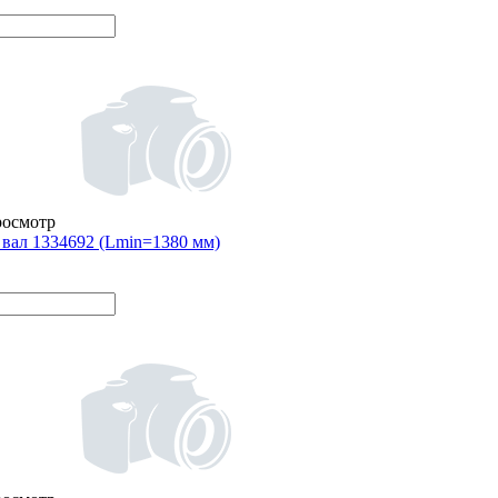
росмотр
вал 1334692 (Lmin=1380 мм)