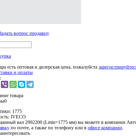
Задать вопрос продавцу
купка
ара есть оптовая и дилерская цена, пожалуйста
зарегистрируйтес
ставки и оплаты
:
ние товара
вы
0
тики:
1775
ость:
IVECO
данный вал 2992200 (Lmin=1775 мм) вы можете в компании
Авто
аявку
по почте, а также по телефону или в
офисе компании
.
заинтересовать