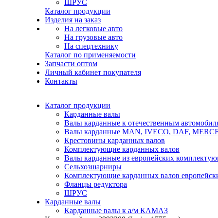
ШРУС
Каталог продукции
Изделия на заказ
На легковые авто
На грузовые авто
На спецтехнику
Каталог по применяемости
Запчасти оптом
Личный кабинет покупателя
Контакты
Каталог продукции
Карданные валы
Валы карданные к отечественным автомобил
Валы карданные MAN, IVECO, DAF, MER
Крестовины карданных валов
Комплектующие карданных валов
Валы карданные из европейских комплекту
Сельхозшарниры
Комплектующие карданных валов европейск
Фланцы редуктора
ШРУС
Карданные валы
Карданные валы к а/м КАМАЗ