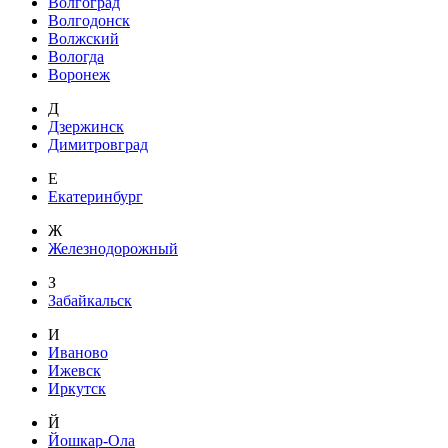
Волгоград
Волгодонск
Волжский
Вологда
Воронеж
Д
Дзержинск
Димитровград
Е
Екатеринбург
Ж
Железнодорожный
З
Забайкальск
И
Иваново
Ижевск
Иркутск
Й
Йошкар-Ола