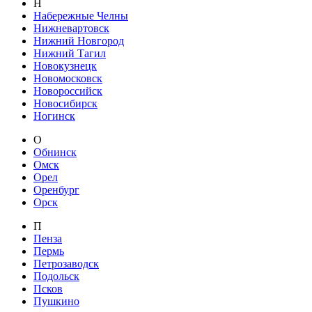
Н
Набережные Челны
Нижневартовск
Нижний Новгород
Нижний Тагил
Новокузнецк
Новомосковск
Новороссийск
Новосибирск
Ногинск
О
Обнинск
Омск
Орел
Оренбург
Орск
П
Пенза
Пермь
Петрозаводск
Подольск
Псков
Пушкино