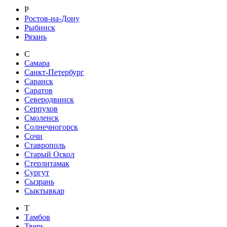
Р
Ростов-на-Дону
Рыбинск
Рязань
С
Самара
Санкт-Петербург
Саранск
Саратов
Северодвинск
Серпухов
Смоленск
Солнечногорск
Сочи
Ставрополь
Старый Оскол
Стерлитамак
Сургут
Сызрань
Сыктывкар
Т
Тамбов
Тверь