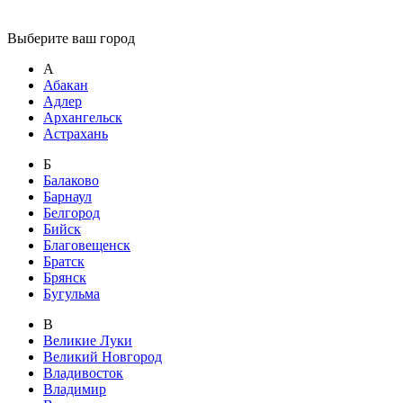
Выберите ваш город
А
Абакан
Адлер
Архангельск
Астрахань
Б
Балаково
Барнаул
Белгород
Бийск
Благовещенск
Братск
Брянск
Бугульма
В
Великие Луки
Великий Новгород
Владивосток
Владимир