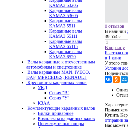
Карданные валы
КАМАЗ 53205
Карданные валы
КАМАЗ 53605
Карданные валы
КАМАЗ 5511
0 отзывов
Карданные валы
В наличии
КАМАЗ 55111
39 554
c
Карданные валы
КАМАЗ 65115
В корзину
Карданные валы
Быстрая по
КАМАЗ 6520
в 1 клик
Валы карданные к отечественным
У этого тов
автомобилям и спецтехнике
Условия до
Валы карданные MAN, IVECO,
Поделиться
DAF, MERCEDES, RENAULT
Крестовины карданных валов
УКД
Описа
Серия "В"
Отзы
Серия "У"
КЗАА
Характерис
Комплектующие карданных валов
Применяем
Вилки приварные
Купить Кар
Комплекты карданных валов
отправив з
Промежуточные опоры
Вас может 