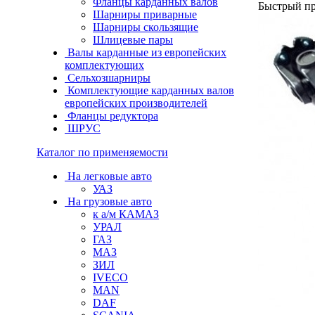
Фланцы карданных валов
Быстрый п
Шарниры приварные
Шарниры скользящие
Шлицевые пары
Валы карданные из европейских
комплектующих
Сельхозшарниры
Комплектующие карданных валов
европейских производителей
Фланцы редуктора
ШРУС
Каталог по применяемости
На легковые авто
УАЗ
На грузовые авто
к а/м КАМАЗ
УРАЛ
ГАЗ
МАЗ
ЗИЛ
IVECO
MAN
DAF