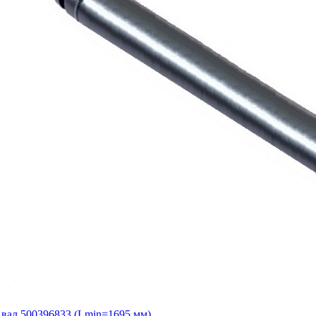
вал 500396833 (Lmin=1695 мм)