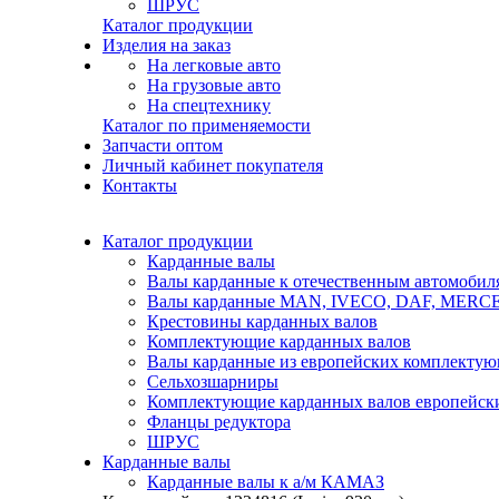
ШРУС
Каталог продукции
Изделия на заказ
На легковые авто
На грузовые авто
На спецтехнику
Каталог по применяемости
Запчасти оптом
Личный кабинет покупателя
Контакты
Каталог продукции
Карданные валы
Валы карданные к отечественным автомобил
Валы карданные MAN, IVECO, DAF, MER
Крестовины карданных валов
Комплектующие карданных валов
Валы карданные из европейских комплекту
Сельхозшарниры
Комплектующие карданных валов европейск
Фланцы редуктора
ШРУС
Карданные валы
Карданные валы к а/м КАМАЗ