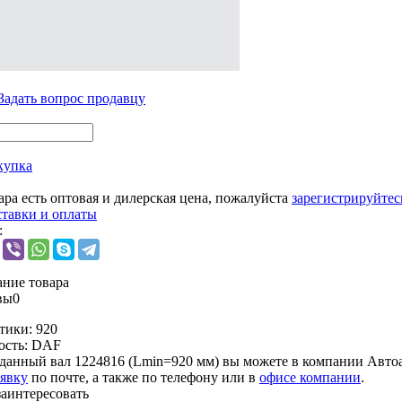
Задать вопрос продавцу
купка
ара есть оптовая и дилерская цена, пожалуйста
зарегистрируйтес
ставки и оплаты
:
ние товара
вы
0
тики:
920
ость:
DAF
данный вал 1224816 (Lmin=920 мм) вы можете в компании
Автоа
аявку
по почте, а также по телефону или в
офисе компании
.
заинтересовать