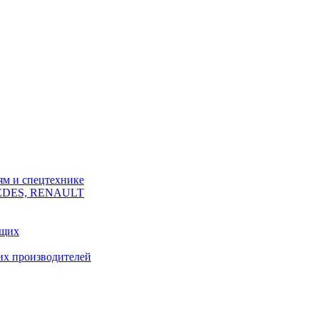
ям и спецтехнике
CEDES, RENAULT
ющих
их производителей