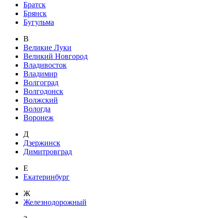
Братск
Брянск
Бугульма
В
Великие Луки
Великий Новгород
Владивосток
Владимир
Волгоград
Волгодонск
Волжский
Вологда
Воронеж
Д
Дзержинск
Димитровград
Е
Екатеринбург
Ж
Железнодорожный