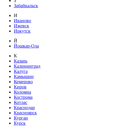
З
Забайкальск
И
Иваново
Ижевск
Иркутск
Й
Йошкар-Ола
К
Казань
Калининград
Калуга
Камышин
Кемерово
Киров
Коломна
Кострома
Котлас
Краснодар
Красноярск
Курган
Курск