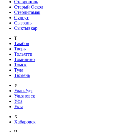
Ставрополь
Старый Оскол
Стерлитамак
Сургут
Сызрань
Сыктывкар
Т
Тамбов
Тверь
Тольятти
Томилино
Томск
Тула
Тюмень
У
Улан-Удэ
Ульяновск
Уфа
Ухта
Х
Хабаровск
Ч