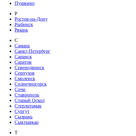
Пушкино
Р
Ростов-на-Дону
Рыбинск
Рязань
С
Самара
Санкт-Петербург
Саранск
Саратов
Северодвинск
Серпухов
Смоленск
Солнечногорск
Сочи
Ставрополь
Старый Оскол
Стерлитамак
Сургут
Сызрань
Сыктывкар
Т