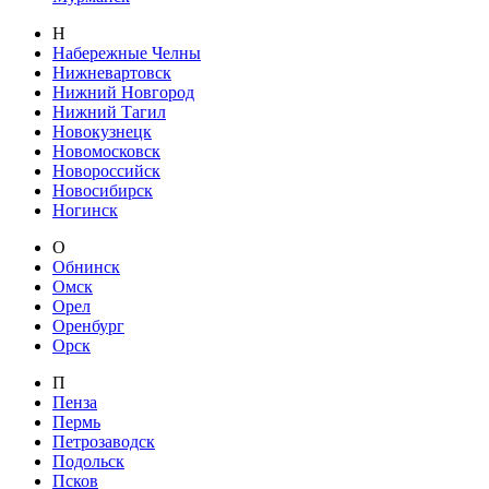
Н
Набережные Челны
Нижневартовск
Нижний Новгород
Нижний Тагил
Новокузнецк
Новомосковск
Новороссийск
Новосибирск
Ногинск
О
Обнинск
Омск
Орел
Оренбург
Орск
П
Пенза
Пермь
Петрозаводск
Подольск
Псков