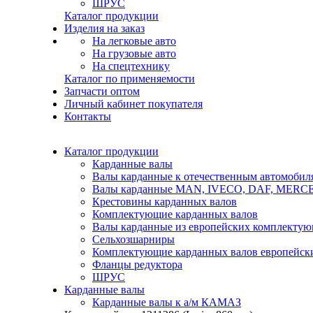
ШРУС
Каталог продукции
Изделия на заказ
На легковые авто
На грузовые авто
На спецтехнику
Каталог по применяемости
Запчасти оптом
Личный кабинет покупателя
Контакты
Каталог продукции
Карданные валы
Валы карданные к отечественным автомобил
Валы карданные MAN, IVECO, DAF, MER
Крестовины карданных валов
Комплектующие карданных валов
Валы карданные из европейских комплекту
Сельхозшарниры
Комплектующие карданных валов европейск
Фланцы редуктора
ШРУС
Карданные валы
Карданные валы к а/м КАМАЗ