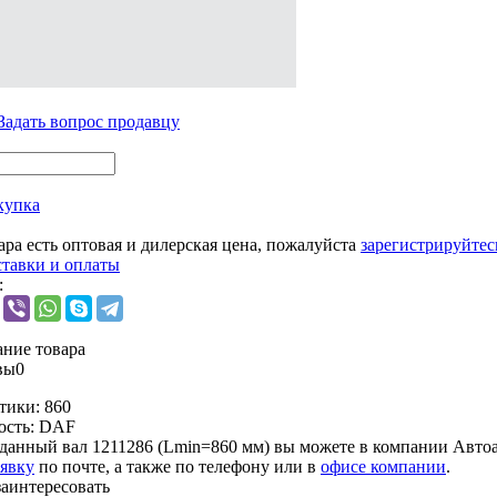
Задать вопрос продавцу
купка
ара есть оптовая и дилерская цена, пожалуйста
зарегистрируйтес
ставки и оплаты
:
ние товара
вы
0
тики:
860
ость:
DAF
данный вал 1211286 (Lmin=860 мм) вы можете в компании
Автоа
аявку
по почте, а также по телефону или в
офисе компании
.
заинтересовать