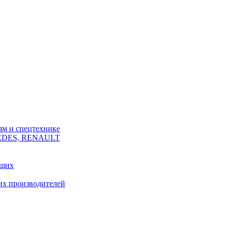
ям и спецтехнике
CEDES, RENAULT
ющих
их производителей