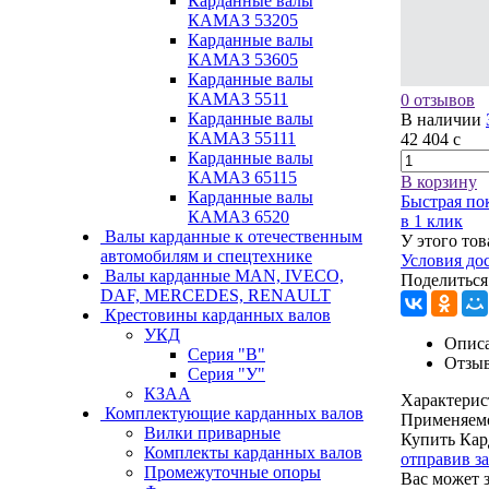
Карданные валы
КАМАЗ 53205
Карданные валы
КАМАЗ 53605
Карданные валы
КАМАЗ 5511
0 отзывов
Карданные валы
В наличии
КАМАЗ 55111
42 404
c
Карданные валы
КАМАЗ 65115
В корзину
Карданные валы
Быстрая по
КАМАЗ 6520
в 1 клик
Валы карданные к отечественным
У этого тов
автомобилям и спецтехнике
Условия до
Валы карданные MAN, IVECO,
Поделиться
DAF, MERCEDES, RENAULT
Крестовины карданных валов
УКД
Описа
Серия "В"
Отзы
Серия "У"
КЗАА
Характерис
Комплектующие карданных валов
Применяем
Вилки приварные
Купить Кар
Комплекты карданных валов
отправив з
Промежуточные опоры
Вас может 