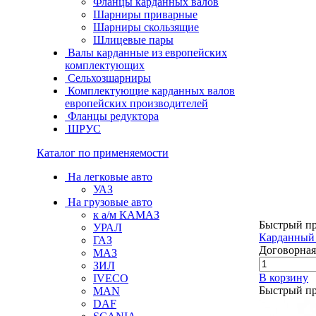
Фланцы карданных валов
Шарниры приварные
Шарниры скользящие
Шлицевые пары
Валы карданные из европейских
комплектующих
Сельхозшарниры
Комплектующие карданных валов
европейских производителей
Фланцы редуктора
ШРУС
Каталог по применяемости
На легковые авто
УАЗ
На грузовые авто
к а/м КАМАЗ
Быстрый п
УРАЛ
Карданный 
ГАЗ
Договорная
МАЗ
ЗИЛ
В корзину
IVECO
Быстрый п
MAN
DAF