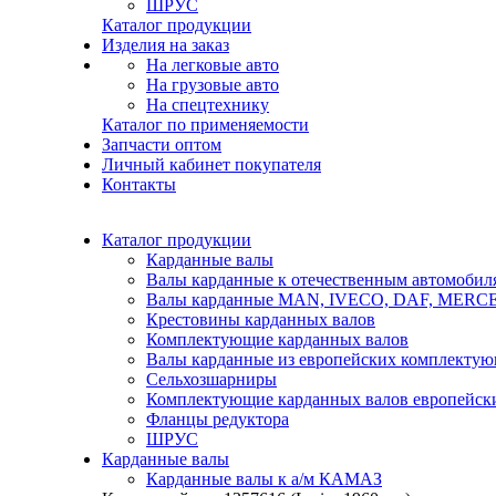
ШРУС
Каталог продукции
Изделия на заказ
На легковые авто
На грузовые авто
На спецтехнику
Каталог по применяемости
Запчасти оптом
Личный кабинет покупателя
Контакты
Каталог продукции
Карданные валы
Валы карданные к отечественным автомобил
Валы карданные MAN, IVECO, DAF, MER
Крестовины карданных валов
Комплектующие карданных валов
Валы карданные из европейских комплекту
Сельхозшарниры
Комплектующие карданных валов европейск
Фланцы редуктора
ШРУС
Карданные валы
Карданные валы к а/м КАМАЗ