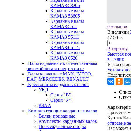
Карданные валы
КАМАЗ 53205
Карданные валы
КАМАЗ 53605
Карданные валы
КАМАЗ 5511
0 отзывов
Карданные валы
В наличии
КАМАЗ 55111
47 531
c
Карданные валы
КАМАЗ 65115
В корзину
Карданные валы
Быстрая по
КАМАЗ 6520
в 1 клик
Валы карданные к отечественным
У этого тов
автомобилям и спецтехнике
Условия до
Валы карданные MAN, IVECO,
Поделиться
DAF, MERCEDES, RENAULT
Крестовины карданных валов
УКД
Описа
Серия "В"
Отзы
Серия "У"
КЗАА
Характерис
Комплектующие карданных валов
Применяем
Вилки приварные
Купить Кар
Комплекты карданных валов
отправив з
Промежуточные опоры
Вас может 