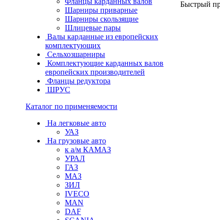
Фланцы карданных валов
Быстрый п
Шарниры приварные
Шарниры скользящие
Шлицевые пары
Валы карданные из европейских
комплектующих
Сельхозшарниры
Комплектующие карданных валов
европейских производителей
Фланцы редуктора
ШРУС
Каталог по применяемости
На легковые авто
УАЗ
На грузовые авто
к а/м КАМАЗ
УРАЛ
ГАЗ
МАЗ
ЗИЛ
IVECO
MAN
DAF