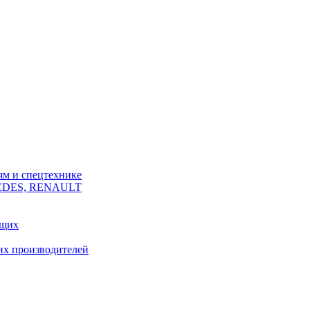
ям и спецтехнике
CEDES, RENAULT
ющих
их производителей